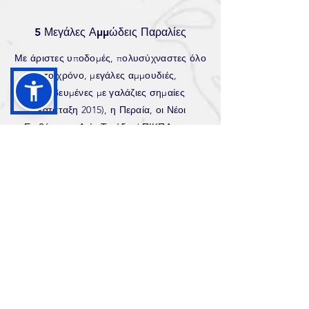
5 Μεγάλες Αμμώδεις Παραλίες
Με άριστες υποδομές, πολυσύχναστες όλο
το χρόνο, μεγάλες αμμουδιές,
βραβευμένες με γαλάζιες σημαίες
(κατάταξη 2015), η Περαία, οι Νέοι
Επιβάτες, η Αγία Τριάδα / ΠΙΚΠΑ και ο
Ποταμός σας περιμένουν να απολαύσετε
τη θάλασσα, να απολαύσετε τον καφέ και
το ποτό σας δίπλα στη θάλασσα και
φυσικά να γευτείτε τις νόστιμες ταβέρνες.
Περισσότερα