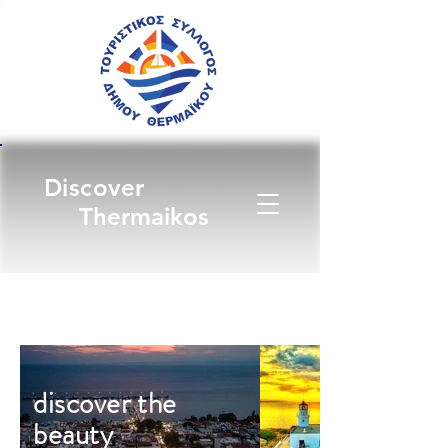
Discover
Thermaikos
discover the
beauty